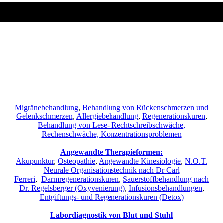
Migränebehandlung
,
Behandlung von Rückenschmerzen und
Gelenkschmerzen
,
Allergiebehandlung
,
Regenerationskuren
,
Behandlung von Lese- Rechtschreibschwäche,
Rechenschwäche, Konzentrationsproblemen
Angewandte Therapieformen:
Akupunktur
,
Osteopathie
,
Angewandte Kinesiologie
,
N.O.T.
Neurale Organisationstechnik nach Dr Carl
Ferreri
,
Darmregenerationskuren
,
Sauerstoffbehandlung nach
Dr. Regelsberger (Oxyvenierung)
,
Infusionsbehandlungen
,
Entgiftungs- und Regenerationskuren (Detox)
Labordiagnostik von Blut und Stuhl