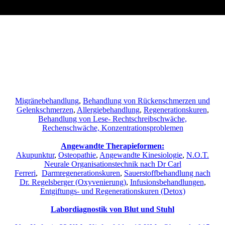
Migränebehandlung
,
Behandlung von Rückenschmerzen und
Gelenkschmerzen
,
Allergiebehandlung
,
Regenerationskuren
,
Behandlung von Lese- Rechtschreibschwäche,
Rechenschwäche, Konzentrationsproblemen
Angewandte Therapieformen:
Akupunktur
,
Osteopathie
,
Angewandte Kinesiologie
,
N.O.T.
Neurale Organisationstechnik nach Dr Carl
Ferreri
,
Darmregenerationskuren
,
Sauerstoffbehandlung nach
Dr. Regelsberger (Oxyvenierung)
,
Infusionsbehandlungen
,
Entgiftungs- und Regenerationskuren (Detox)
Labordiagnostik von Blut und Stuhl