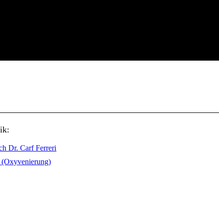
ik:
h Dr. Carf Ferreri
r (Oxyvenierung)