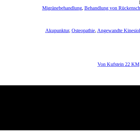
Migränebehandlung
,
Behandlung von Rückensch
Akupunktur
,
Osteopathie
,
Angewandte Kinesiol
Von Kufstein 22 KM