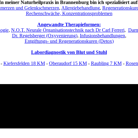
In meiner Naturheilpraxis in Brannenburg bin ich spezialisiert auf
merzen und Gelenkschmerzen
,
Allergiebehandlung
,
Regenerationskur
Rechenschwäche, Konzentrationsproblemen
Angewandte Therapieformen:
ogie
,
N.O.T. Neurale Organisationstechnik nach Dr Carl Ferreri
,
Darm
Dr. Regelsberger (Oxyvenierung)
,
Infusionsbehandlungen
,
Entgiftungs- und Regenerationskuren (Detox)
Labordiagnostik von Blut und Stuhl
-
Kiefersfelden 18 KM
-
Oberaudorf 15 KM
-
Raubling 7 KM
-
Rosen