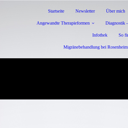
Startseite
Newsletter
Über mich
Angewandte Therapieformen
Diagnostik 
Infothek
So f
Migränebehandlung bei Rosenheim 