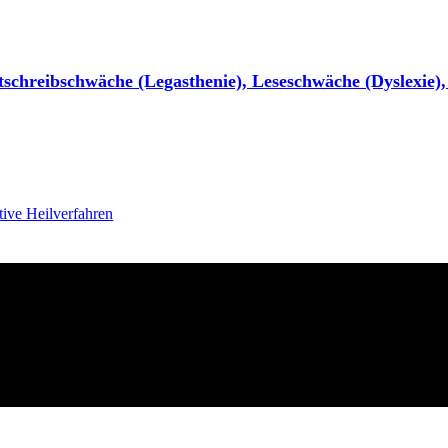
schreibschwäche (Legasthenie), Leseschwäche (Dyslexie)
tive Heilverfahren