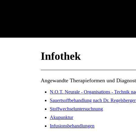
Infothek
Angewandte Therapieformen und Diagnost
N.O.T. Neurale - Organisations - Technik nac
Sauertsoffbehandlung nach Dr. Regelsberge
Stoffwechseluntersuchnung
Akupunktur
Infusionsbehandlungen