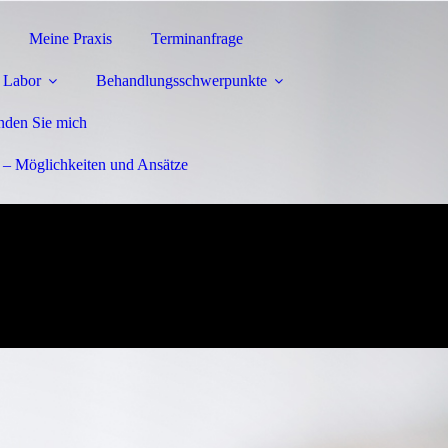
Meine Praxis
Terminanfrage
- Labor
Behandlungsschwerpunkte
inden Sie mich
– Möglichkeiten und Ansätze