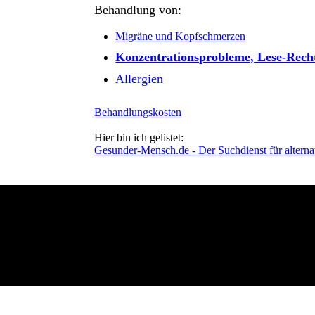
Behandlung von:
Migräne und Kopfschmerzen
Konzentrationsprobleme, Lese-Recht
Allergien
Behandlungskosten
Hier bin ich gelistet:
Gesunder-Mensch.de - Der Suchdienst für alterna