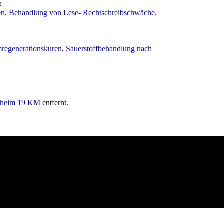
:
en
,
Behandlung von Lese- Rechtschreibschwäche,
regenerationskuren
,
Sauerstoffbehandlung nach
heim 19 KM
entfernt.