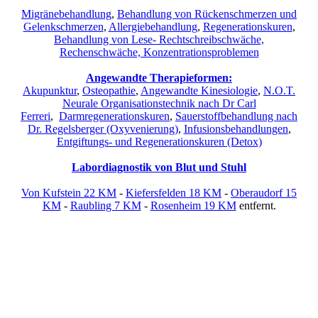
Migränebehandlung
,
Behandlung von Rückenschmerzen und
Gelenkschmerzen
,
Allergiebehandlung
,
Regenerationskuren
,
Behandlung von Lese- Rechtschreibschwäche,
Rechenschwäche, Konzentrationsproblemen
Angewandte Therapieformen:
Akupunktur
,
Osteopathie
,
Angewandte Kinesiologie
,
N.O.T.
Neurale Organisationstechnik nach Dr Carl
Ferreri
,
Darmregenerationskuren
,
Sauerstoffbehandlung nach
Dr. Regelsberger (Oxyvenierung)
,
Infusionsbehandlungen
,
Entgiftungs- und Regenerationskuren (Detox)
Labordiagnostik von Blut und Stuhl
Von Kufstein 22 KM
-
Kiefersfelden 18 KM
-
Oberaudorf 15
KM
-
Raubling 7 KM
-
Rosenheim 19 KM
entfernt.