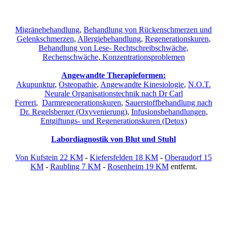
Migränebehandlung
,
Behandlung von Rückenschmerzen und
Gelenkschmerzen
,
Allergiebehandlung
,
Regenerationskuren
,
Behandlung von Lese- Rechtschreibschwäche,
Rechenschwäche, Konzentrationsproblemen
Angewandte Therapieformen:
Akupunktur
,
Osteopathie
,
Angewandte Kinesiologie
,
N.O.T.
Neurale Organisationstechnik nach Dr Carl
Ferreri
,
Darmregenerationskuren
,
Sauerstoffbehandlung nach
Dr. Regelsberger (Oxyvenierung)
,
Infusionsbehandlungen
,
Entgiftungs- und Regenerationskuren (Detox)
Labordiagnostik von Blut und Stuhl
Von Kufstein 22 KM
-
Kiefersfelden 18 KM
-
Oberaudorf 15
KM
-
Raubling 7 KM
-
Rosenheim 19 KM
entfernt.