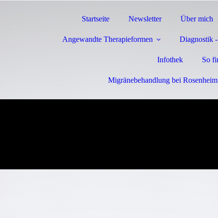
Startseite
Newsletter
Über mich
Angewandte Therapieformen
Diagnostik 
Infothek
So f
Migränebehandlung bei Rosenheim 