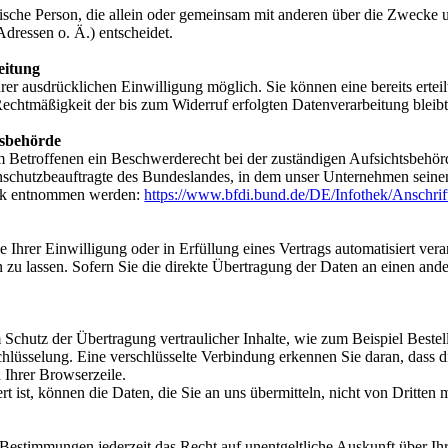
ristische Person, die allein oder gemeinsam mit anderen über die Zwecke
ressen o. Ä.) entscheidet.
eitung
er ausdrücklichen Einwilligung möglich. Sie können eine bereits erteil
Rechtmäßigkeit der bis zum Widerruf erfolgten Datenverarbeitung bleib
tsbehörde
em Betroffenen ein Beschwerderecht bei der zuständigen Aufsichtsbehör
nschutzbeauftragte des Bundeslandes, in dem unser Unternehmen seinen 
ink entnommen werden:
https://www.bfdi.bund.de/DE/Infothek/Anschrif
 Ihrer Einwilligung oder in Erfüllung eines Vertrags automatisiert verar
u lassen. Sofern Sie die direkte Übertragung der Daten an einen ander
 Schutz der Übertragung vertraulicher Inhalte, wie zum Beispiel Bestel
lüsselung. Eine verschlüsselte Verbindung erkennen Sie daran, dass di
 Ihrer Browserzeile.
 ist, können die Daten, die Sie an uns übermitteln, nicht von Dritten 
Bestimmungen jederzeit das Recht auf unentgeltliche Auskunft über I