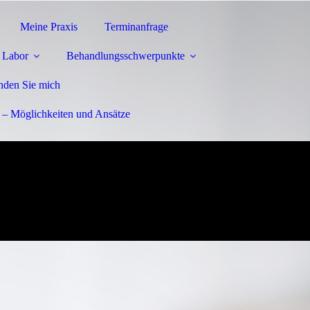
Meine Praxis
Terminanfrage
- Labor
Behandlungsschwerpunkte
inden Sie mich
– Möglichkeiten und Ansätze