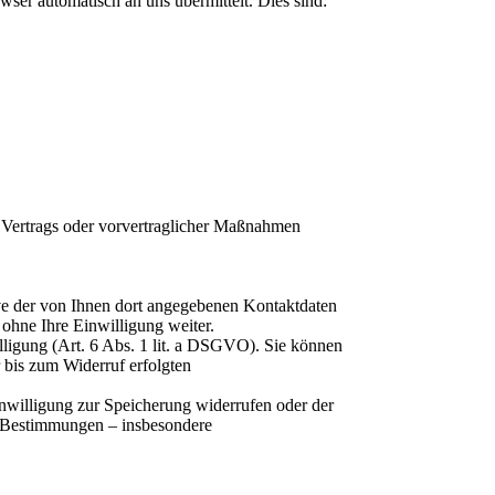
wser automatisch an uns übermittelt. Dies sind:
s Vertrags oder vorvertraglicher Maßnahmen
e der von Ihnen dort angegebenen Kontaktdaten
ohne Ihre Einwilligung weiter.
lligung (Art. 6 Abs. 1 lit. a DSGVO). Sie können
r bis zum Widerruf erfolgten
inwilligung zur Speicherung widerrufen oder der
he Bestimmungen – insbesondere