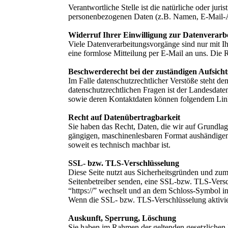
Verantwortliche Stelle ist die natürliche oder ju
personenbezogenen Daten (z.B. Namen, E-Mail-Ad
Widerruf Ihrer Einwilligung zur Datenverarb
Viele Datenverarbeitungsvorgänge sind nur mit Ihr
eine formlose Mitteilung per E-Mail an uns. Die 
Beschwerderecht bei der zuständigen Aufsich
Im Falle datenschutzrechtlicher Verstöße steht d
datenschutzrechtlichen Fragen ist der Landesdate
sowie deren Kontaktdaten können folgendem L
Recht auf Datenübertragbarkeit
Sie haben das Recht, Daten, die wir auf Grundlage
gängigen, maschinenlesbaren Format aushändigen z
soweit es technisch machbar ist.
SSL- bzw. TLS-Verschlüsselung
Diese Seite nutzt aus Sicherheitsgründen und zum
Seitenbetreiber senden, eine SSL-bzw. TLS-Versch
“https://” wechselt und an dem Schloss-Symbol in
Wenn die SSL- bzw. TLS-Verschlüsselung aktiviert
Auskunft, Sperrung, Löschung
Sie haben im Rahmen der geltenden gesetzlichen 