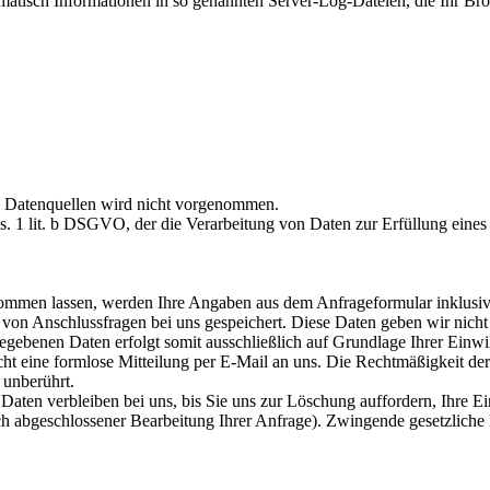
omatisch Informationen in so genannten Server-Log-Dateien, die Ihr Bro
 Datenquellen wird nicht vorgenommen.
bs. 1 lit. b DSGVO, der die Verarbeitung von Daten zur Erfüllung eine
ommen lassen, werden Ihre Angaben aus dem Anfrageformular inklusiv
von Anschlussfragen bei uns gespeichert. Diese Daten geben wir nicht 
egebenen Daten erfolgt somit ausschließlich auf Grundlage Ihrer Einwi
icht eine formlose Mitteilung per E-Mail an uns. Die Rechtmäßigkeit de
 unberührt.
aten verbleiben bei uns, bis Sie uns zur Löschung auffordern, Ihre E
ach abgeschlossener Bearbeitung Ihrer Anfrage). Zwingende gesetzlic