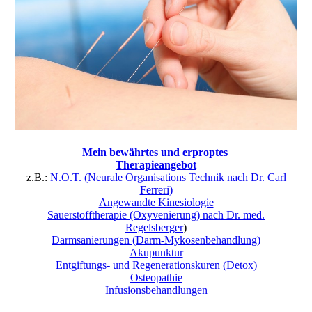
Mein bewährtes und erproptes
Therapieangebot
z.B.:
N.O.T. (Neurale Organisations Technik nach Dr. Carl
Ferreri)
Angewandte Kinesiologie
Sauerstofftherapie (Oxyvenierung) nach Dr. med.
Regelsberger
)
Darmsanierungen (Darm-Mykosenbehandlung)
Akupunktur
Entgiftungs- und Regenerationskuren (Detox)
Osteopathie
Infusionsbehandlungen