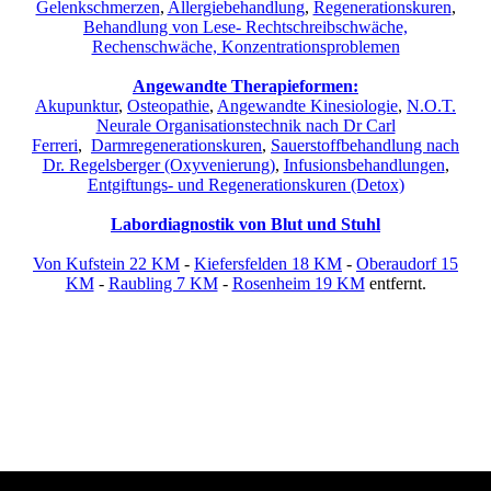
Gelenkschmerzen
,
Allergiebehandlung
,
Regenerationskuren
,
Behandlung von Lese- Rechtschreibschwäche,
Rechenschwäche, Konzentrationsproblemen
Angewandte Therapieformen:
Akupunktur
,
Osteopathie
,
Angewandte Kinesiologie
,
N.O.T.
Neurale Organisationstechnik nach Dr Carl
Ferreri
,
Darmregenerationskuren
,
Sauerstoffbehandlung nach
Dr. Regelsberger (Oxyvenierung)
,
Infusionsbehandlungen
,
Entgiftungs- und Regenerationskuren (Detox)
Labordiagnostik von Blut und Stuhl
Von Kufstein 22 KM
-
Kiefersfelden 18 KM
-
Oberaudorf 15
KM
-
Raubling 7 KM
-
Rosenheim 19 KM
entfernt.